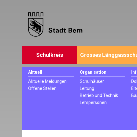
Schulkreis
Grosses Länggasssch
Aktuell
Organisation
In
Aktuelle Meldungen
Schulhäuser
Do
Offene Stellen
Leitung
Elt
Betrieb und Technik
Ba
Lehrpersonen