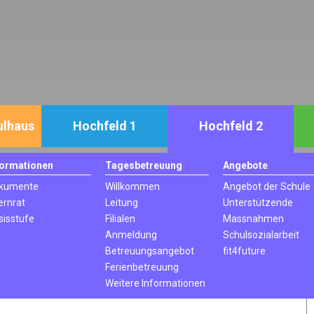
ulhaus
Hochfeld 1
Hochfeld 2
formationen
Tagesbetreuung
Angebote
kumente
Willkommen
Angebot der Schule
ernrat
Leitung
Unterstützende
sisstufe
Filialen
Massnahmen
Anmeldung
Schulsozialarbeit
Betreuungsangebot
fit4future
Ferienbetreuung
Weitere Informationen