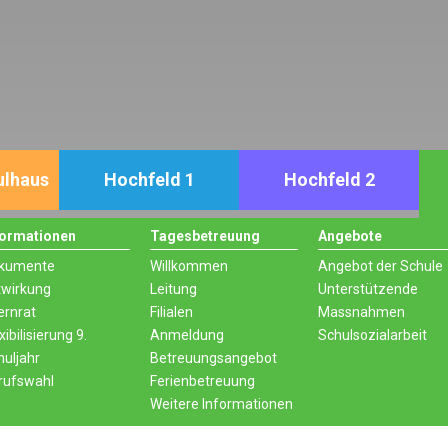
ulhaus
Hochfeld 1
Hochfeld 2
formationen
Tagesbetreuung
Angebote
kumente
Willkommen
Angebot der Schule
twirkung
Leitung
Unterstützende
ernrat
Filialen
Massnahmen
xibilisierung 9.
Anmeldung
Schulsozialarbeit
huljahr
Betreuungsangebot
rufswahl
Ferienbetreuung
Weitere Informationen