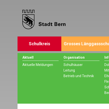
Schulkreis
Grosses Länggasssch
Aktuell
Organisation
In
Aktuelle Meldungen
Schulhäuser
Do
Leitung
Mi
Betrieb und Technik
Elt
Fle
Sc
Be