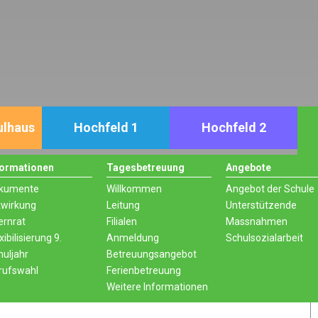
ulhaus
Hochfeld 1
Hochfeld 2
formationen
Tagesbetreuung
Angebote
kumente
Willkommen
Angebot der Schule
twirkung
Leitung
Unterstützende
ernrat
Filialen
Massnahmen
xibilisierung 9.
Anmeldung
Schulsozialarbeit
huljahr
Betreuungsangebot
rufswahl
Ferienbetreuung
Weitere Informationen