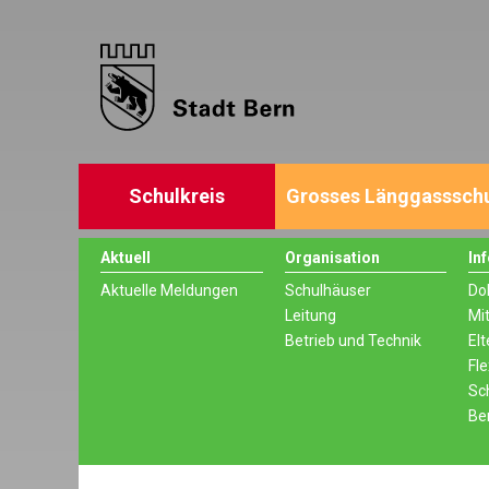
Schulkreis
Grosses Länggasssch
Aktuell
Organisation
In
Aktuelle Meldungen
Schulhäuser
Do
Leitung
Mi
Betrieb und Technik
Elt
Fle
Sc
Be