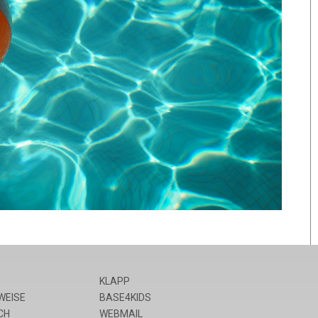
KLAPP
WEISE
BASE4KIDS
CH
WEBMAIL